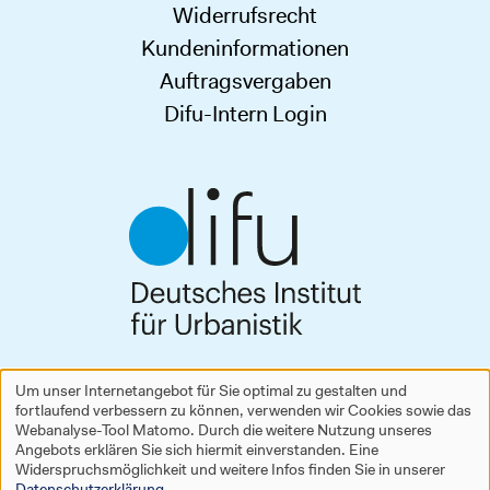
Widerrufsrecht
Kundeninformationen
Auftragsvergaben
Difu-Intern Login
Deutsches Institut für Urbanistik gGmbH
Um unser Internetangebot für Sie optimal zu gestalten und
Zimmerstraße 13–15
fortlaufend verbessern zu können, verwenden wir Cookies sowie das
Verwendung
10969 Berlin
Webanalyse-Tool Matomo. Durch die weitere Nutzung unseres
Tel.
+49 30 39001-0
Angebots erklären Sie sich hiermit einverstanden. Eine
personenbezogener
difu@difu.de
Widerspruchsmöglichkeit und weitere Infos finden Sie in unserer
Datenschutzerklärung
.