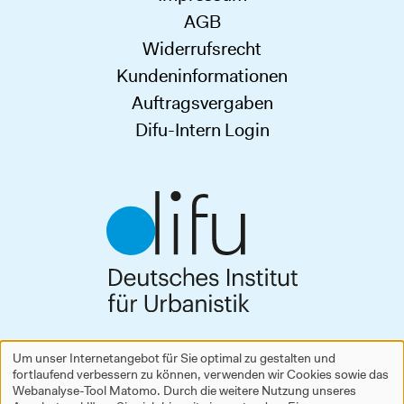
AGB
Widerrufsrecht
Kundeninformationen
Auftragsvergaben
Difu-Intern Login
Deutsches Institut für Urbanistik gGmbH
Um unser Internetangebot für Sie optimal zu gestalten und
Zimmerstraße 13–15
fortlaufend verbessern zu können, verwenden wir Cookies sowie das
Verwendung
10969 Berlin
Webanalyse-Tool Matomo. Durch die weitere Nutzung unseres
Tel.
+49 30 39001-0