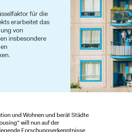
selfaktor für die
kts erarbeitet das
gung von
hen insbesondere
den
ken.
ration und Wohnen und berät Städte
using“ will nun auf der
liegende Forschungserkenntnisse