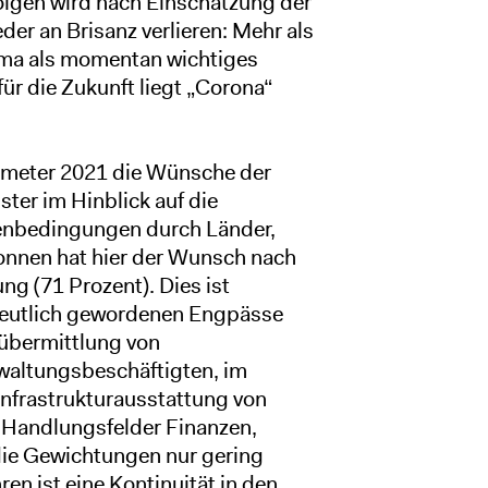
gen wird nach Einschätzung der
er an Brisanz verlieren: Mehr als
ema als momentan wichtiges
ür die Zukunft liegt „Corona“
ometer 2021 die Wünsche der
er im Hinblick auf die
menbedingungen durch Länder,
nnen hat hier der Wunsch nach
ng (71 Prozent). Dies ist
 deutlich gewordenen Engpässe
nübermittlung von
waltungsbeschäftigten, im
 Infrastrukturausstattung von
e Handlungsfelder Finanzen,
die Gewichtungen nur gering
en ist eine Kontinuität in den