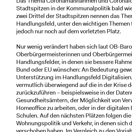
Das Thema Coronamaßnahmen und Coronafol
Stadtspitzen in der Kommunalpolitik bald wied
zwei Drittel der Stadtspitzen nennen das Th
Handlungsfeld, unter den wichtigen Themen f
jedoch nur noch auf dem vorletzten Platz.
Nur wenig verändert haben sich laut OB-Bar
Oberbürgermeisterinnen und Oberbürgermeist
Handlungsfelder, in denen sie bessere Rah
Bund oder EU wünschen: An Bedeutung gewo
Unterstützung im Handlungsfeld Digitalisieru
vermutlich überwiegend auf die in der Krise
zurückzuführen – beispielsweise in der Date
Gesundheitsämtern, der Möglichkeit von Ver
Homeoffice zu arbeiten, oder in der digitalen
Schulen. Auf den nächsten Plätzen folgen di
Wohnungspolitik und Verkehr, in denen sich 
verschoben haben. Im Vergleich zu den Vorjahr