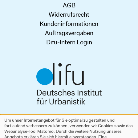
AGB
Widerrufsrecht
Kundeninformationen
Auftragsvergaben
Difu-Intern Login
Deutsches Institut für Urbanistik gGmbH
Um unser Internetangebot für Sie optimal zu gestalten und
Zimmerstraße 13–15
fortlaufend verbessern zu können, verwenden wir Cookies sowie das
Verwendung
10969 Berlin
Webanalyse-Tool Matomo. Durch die weitere Nutzung unseres
Tel.
+49 30 39001-0
Angebots erklären Sie sich hiermit einverstanden. Eine