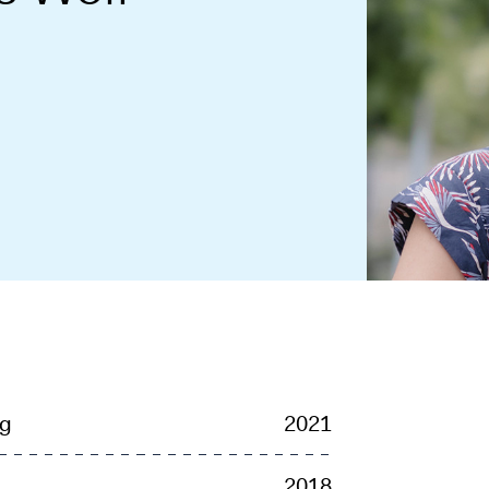
ng
2021
2018