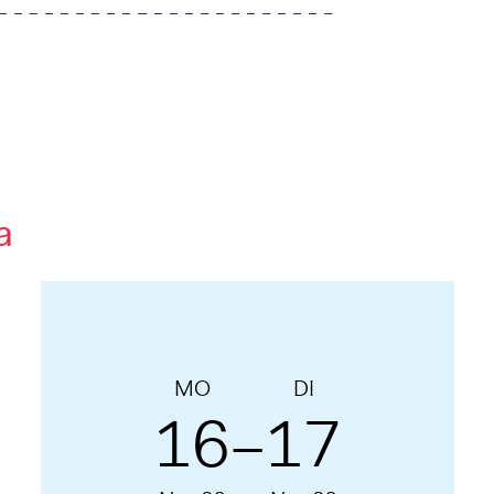
a
MO
DI
16
17
–