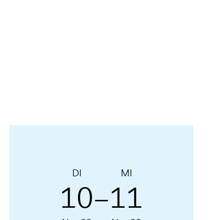
DI
MI
10
11
–