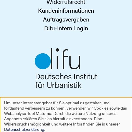
Widerrufsrecht
Kundeninformationen
Auftragsvergaben
Difu-Intern Login
Deutsches Institut für Urbanistik gGmbH
Um unser Internetangebot für Sie optimal zu gestalten und
Zimmerstraße 13–15
fortlaufend verbessern zu können, verwenden wir Cookies sowie das
Verwendung
10969 Berlin
Webanalyse-Tool Matomo. Durch die weitere Nutzung unseres
Tel.
+49 30 39001-0
Angebots erklären Sie sich hiermit einverstanden. Eine
personenbezogener
difu
[at]
difu
[dot]
de
Widerspruchsmöglichkeit und weitere Infos finden Sie in unserer
Datenschutzerklärung
.
www.difu.de