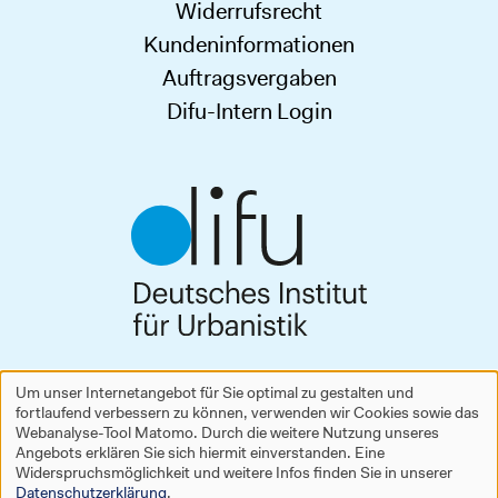
Widerrufsrecht
Kundeninformationen
Auftragsvergaben
Difu-Intern Login
Deutsches Institut für Urbanistik gGmbH
Um unser Internetangebot für Sie optimal zu gestalten und
Zimmerstraße 13–15
fortlaufend verbessern zu können, verwenden wir Cookies sowie das
Verwendung
10969 Berlin
Webanalyse-Tool Matomo. Durch die weitere Nutzung unseres
Tel.
+49 30 39001-0
Angebots erklären Sie sich hiermit einverstanden. Eine
personenbezogener
difu@difu.de
Widerspruchsmöglichkeit und weitere Infos finden Sie in unserer
Datenschutzerklärung
.
www.difu.de