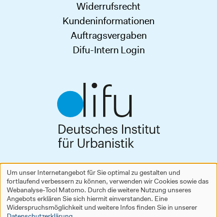
Widerrufsrecht
Kundeninformationen
Auftragsvergaben
Difu-Intern Login
Deutsches Institut für Urbanistik gGmbH
Um unser Internetangebot für Sie optimal zu gestalten und
Zimmerstraße 13–15
fortlaufend verbessern zu können, verwenden wir Cookies sowie das
Verwendung
10969 Berlin
Webanalyse-Tool Matomo. Durch die weitere Nutzung unseres
Tel.
+49 30 39001-0
Angebots erklären Sie sich hiermit einverstanden. Eine
personenbezogener
difu@difu.de
Widerspruchsmöglichkeit und weitere Infos finden Sie in unserer
Datenschutzerklärung
.