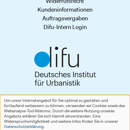
Widerrufsrecht
Kundeninformationen
Auftragsvergaben
Difu-Intern Login
Deutsches Institut für Urbanistik gGmbH
Um unser Internetangebot für Sie optimal zu gestalten und
Zimmerstraße 13–15
fortlaufend verbessern zu können, verwenden wir Cookies sowie das
Verwendung
10969 Berlin
Webanalyse-Tool Matomo. Durch die weitere Nutzung unseres
Tel.
+49 30 39001-0
Angebots erklären Sie sich hiermit einverstanden. Eine
personenbezogener
difu
[at]
difu
[dot]
de
Widerspruchsmöglichkeit und weitere Infos finden Sie in unserer
Datenschutzerklärung
.
www.difu.de