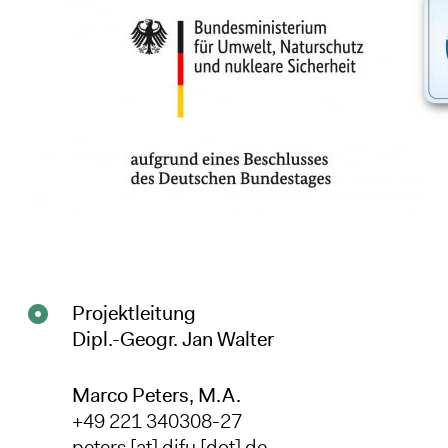
Projektleitung
Dipl.-Geogr. Jan Walter
Marco Peters, M.A.
+49 221 340308-27
peters
[at]
difu
[dot]
de