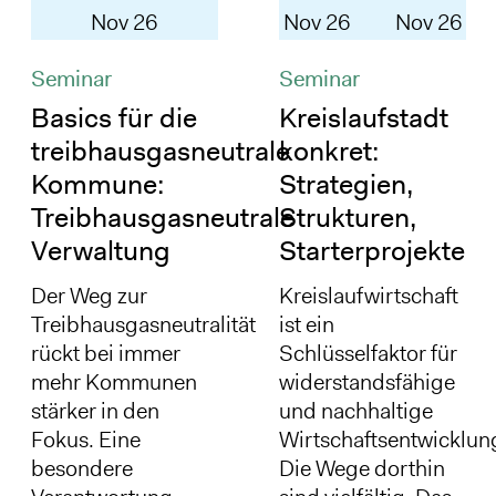
Nov 26
Nov 26
Nov 26
Seminar
Seminar
Basics für die
Kreislaufstadt
treibhausgasneutrale
konkret:
Kommune:
Strategien,
Treibhausgasneutrale
Strukturen,
Verwaltung
Starterprojekte
Der Weg zur
Kreislaufwirtschaft
Treibhausgasneutralität
ist ein
rückt bei immer
Schlüsselfaktor für
mehr Kommunen
widerstandsfähige
stärker in den
und nachhaltige
Fokus. Eine
Wirtschaftsentwicklun
besondere
Die Wege dorthin