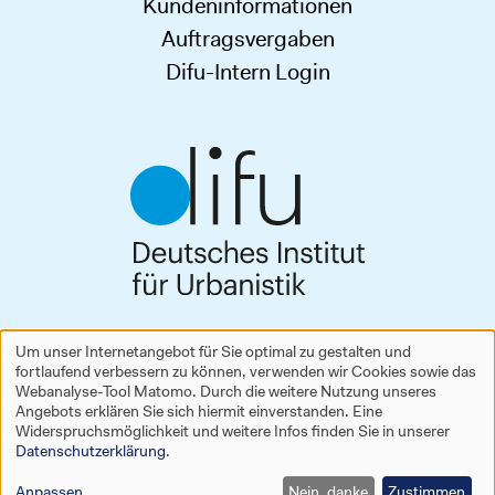
Kundeninformationen
Auftragsvergaben
Difu-Intern Login
Deutsches Institut für Urbanistik gGmbH
Um unser Internetangebot für Sie optimal zu gestalten und
Zimmerstraße 13–15
fortlaufend verbessern zu können, verwenden wir Cookies sowie das
Verwendung
10969 Berlin
Webanalyse-Tool Matomo. Durch die weitere Nutzung unseres
Tel.
+49 30 39001-0
Angebots erklären Sie sich hiermit einverstanden. Eine
personenbezogener
difu
[at]
difu
[dot]
de
Widerspruchsmöglichkeit und weitere Infos finden Sie in unserer
Datenschutzerklärung
.
www.difu.de
Daten
Anpassen
Nein, danke
Zustimmen