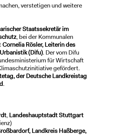
machen, verstetigen und weitere
arischer Staatssekretär im
schutz
, bei der Kommunalen
t
Cornelia Rösler, Leiterin des
Urbanistik (Difu)
. Der vom Difu
ndesministerium für Wirtschaft
imaschutzinitiative gefördert.
etag, der Deutsche Landkreistag
nd
.
rdt
,
Landeshauptstadt Stuttgart
ienz)
oßbardorf, Landkreis Haßberge,