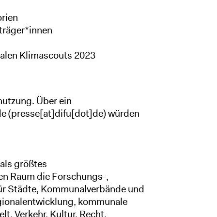
rien
sträger*innen
alen Klimascouts 2023
rnutzung. Über ein
de
(presse[at]difu[dot]de)
würden
 als größtes
en Raum die Forschungs-,
für Städte, Kommunalverbände und
gionalentwicklung, kommunale
t, Verkehr, Kultur, Recht,