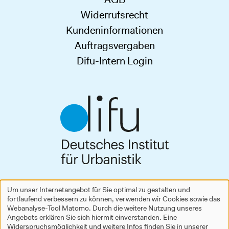
Widerrufsrecht
Kundeninformationen
Auftragsvergaben
Difu-Intern Login
Deutsches Institut für Urbanistik gGmbH
Um unser Internetangebot für Sie optimal zu gestalten und
Zimmerstraße 13–15
fortlaufend verbessern zu können, verwenden wir Cookies sowie das
Verwendung
10969 Berlin
Webanalyse-Tool Matomo. Durch die weitere Nutzung unseres
Tel.
+49 30 39001-0
Angebots erklären Sie sich hiermit einverstanden. Eine
personenbezogener
difu@difu.de
Widerspruchsmöglichkeit und weitere Infos finden Sie in unserer