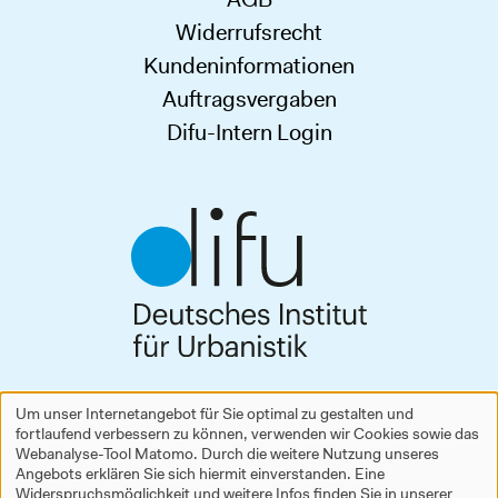
Widerrufsrecht
Kundeninformationen
Auftragsvergaben
Difu-Intern Login
Deutsches Institut für Urbanistik gGmbH
Um unser Internetangebot für Sie optimal zu gestalten und
Zimmerstraße 13–15
fortlaufend verbessern zu können, verwenden wir Cookies sowie das
Verwendung
10969 Berlin
Webanalyse-Tool Matomo. Durch die weitere Nutzung unseres
Tel.
+49 30 39001-0
Angebots erklären Sie sich hiermit einverstanden. Eine
personenbezogener
difu@difu.de
Widerspruchsmöglichkeit und weitere Infos finden Sie in unserer