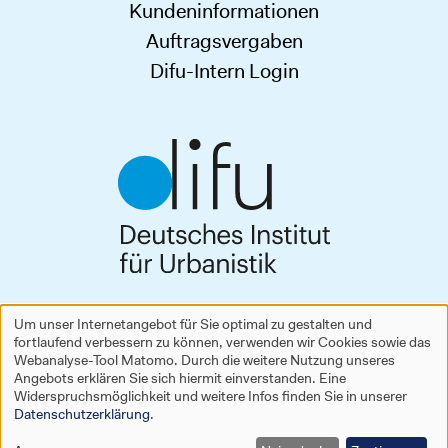
Kundeninformationen
Auftragsvergaben
Difu-Intern Login
Deutsches Institut für Urbanistik gGmbH
Um unser Internetangebot für Sie optimal zu gestalten und
Zimmerstraße 13–15
fortlaufend verbessern zu können, verwenden wir Cookies sowie das
Verwendung
10969 Berlin
Webanalyse-Tool Matomo. Durch die weitere Nutzung unseres
Tel.
+49 30 39001-0
Angebots erklären Sie sich hiermit einverstanden. Eine
personenbezogener
difu@difu.de
Widerspruchsmöglichkeit und weitere Infos finden Sie in unserer
Datenschutzerklärung
.
www.difu.de
Daten