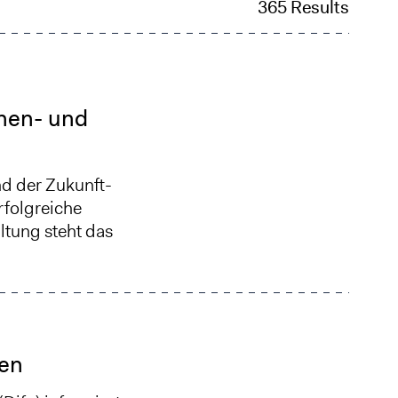
365 Results
nnen- und
d der Zukunft-
rfolgreiche
ltung steht das
nen