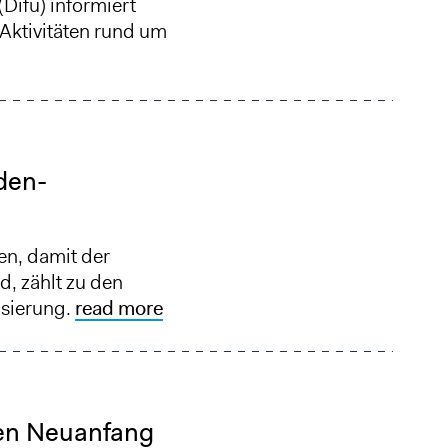
(Difu) informiert
Aktivitäten rund um
den-
n, damit der
, zählt zu den
isierung.
read more
nen Neuanfang