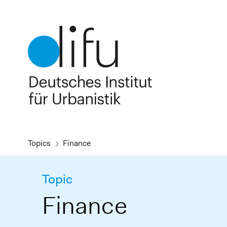
Skip
to
main
content
Topics
Finance
Topic
Finance